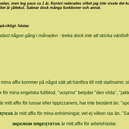
dan, men tog paus ca 1 år. Kontot raderades vilket jag inte visste det 
ilket är jättekul. Saknar dock många funktioner och annat.
å-riktigt- hästar.
endast någon gång i månaden - tveka dock inte att skicka vänförfr
 mina affix kommer på något sätt att hänföra till mitt stallnamn; si
ix för mina engelska fullblod. "νєηαᴛισ" betyder "den vilda", "jakte
är mitt affix för lussar eller lippizzaners, har inte bestämt än. "ѕ
ηᴛєυѕ
är mitt affix för mina enhörningar, vet ej vilken ras än. 
ιмρєяιυм αяgєηᴛαᴛυѕ
är mitt affix för arbetshästar.