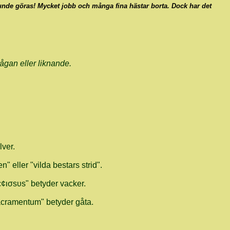
kunde göras! Mycket jobb och många fina hästar borta. Dock har det
ågan eller liknande.
lver.
n" eller "vilda bestars strid".
ρє¢ισѕυѕ" betyder vacker.
"Sacramentum" betyder gåta.