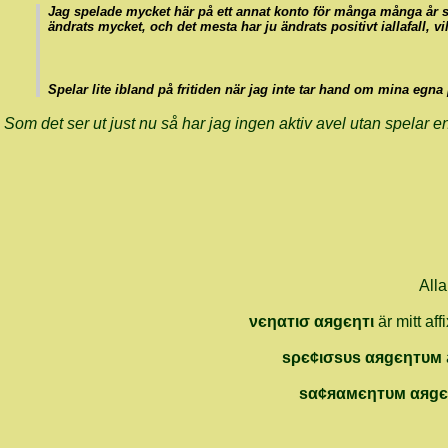
Jag spelade mycket här på ett annat konto för många många år se
ändrats mycket, och det mesta har ju ändrats positivt iallafall, v
Spelar lite ibland på fritiden när jag inte tar hand om mina egna p
Som det ser ut just nu så har jag ingen aktiv avel utan spelar 
Alla
νєηαᴛισ αяgєηᴛι
är mitt aff
ѕρє¢ισѕυѕ αяgєηтυм
ѕα¢яαмєηᴛυм αяgє