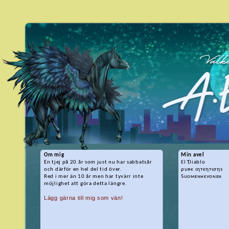
Om mig
Min avel
En tjej på 20 år som just nu har sabbatsår
Ɛl Ɗiablo
och därför en hel del tid över.
ρυяє ιηтєηтισηѕ
Red i mer än 10 år men har tyvärr inte
Sᴜᴏᴍᴇɴʜᴇᴠᴏɴᴇɴ
möjlighet att göra detta längre.
Lägg gärna till mig som vän!