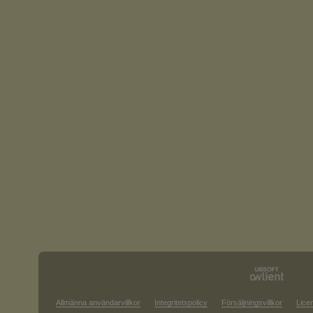
Allmänna användarvillkor
Integritetspolicy
Försäljningsvillkor
Lice