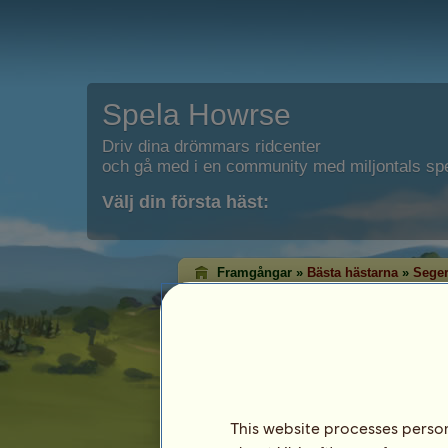
Spela Howrse
Driv dina drömmars ridcenter
och gå med i en community med miljontals spe
Välj din första häst:
Framgångar »
Bästa hästarna
»
Seger
Vinstrankning för 
Vinstrankningen visar de hästar som har vu
Ganska ofta har de med flest titlar nått
Denna rankning uppdateras varje kväll. End
sparas i listan.
Senast uppdaterat 7 augusti 2026.
This website processes persona