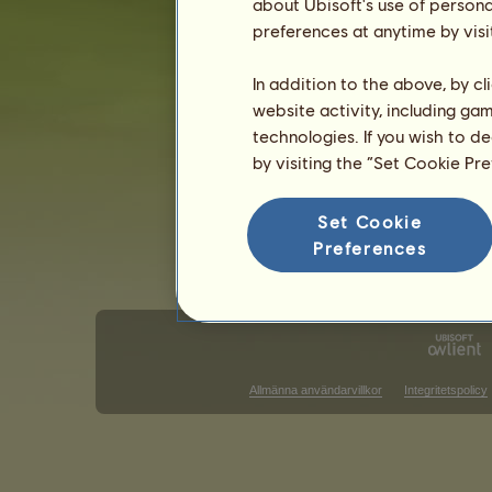
about Ubisoft's use of persona
Tävlingar för Engelsk ridning
Tävlin
preferences at anytime by visi
Vinster i barrel racing
In addition to the above, by c
Det finns ingenting att visa i den ran
website activity, including ga
Vinster i trail
technologies. If you wish to d
by visiting the “Set Cookie Pr
Det finns ingenting att visa i den ran
V
Set Cookie
Preferences
Allmänna användarvillkor
Integritetspolicy