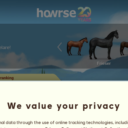
lare!
Frieser
ranking
westernridning
nnit flest titlar i varje disciplin.
 den högsta nivån!
We value your privacy
ast hästar med betydande prestationer
l data through the use of online tracking technologies, includ