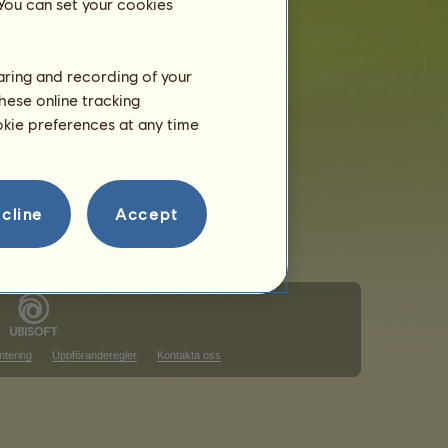
 You can set your cookies
haring and recording of your
 den rankingen
hese online tracking
ookie preferences at any time
 den rankingen
cline
Accept
ntering
Uppföranderegler
Kontakta oss