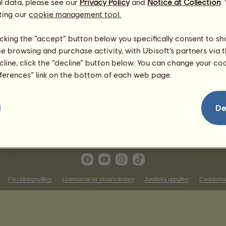
l data, please see our
Privacy Policy
and
Notice at Collection
.
gar för Westernridning
ting our
cookie management tool.
Vinster i cutting
licking the “accept” button below you specifically consent to s
kingen
Det finns ingenting att visa i
me browsing and purchase activity, with Ubisoft’s partners via t
ecline, click the “decline” button below. You can change your c
Vinster i reining
eferences” link on the bottom of each web page.
kingen
Det finns ingenting att visa i
inster i western pleasure
De
Det finns ingenting att visa i den rankingen
Försäljningsvillkor
Licensavtal för slutanvändare
Juridiska uppgifter
Cookiesha