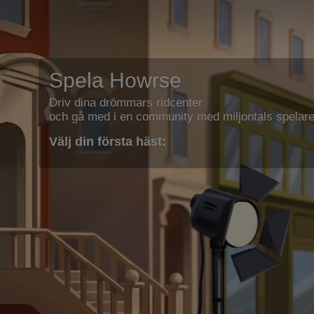
Spela Howrse
Driv dina drömmars ridcenter
och gå med i en community med miljontals spelare
Välj din första häst: