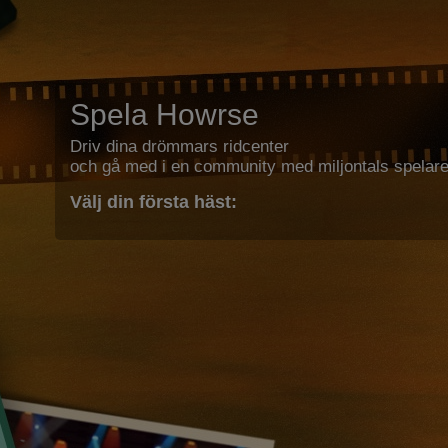
Spela Howrse
Driv dina drömmars ridcenter
och gå med i en community med miljontals spelare
Välj din första häst: