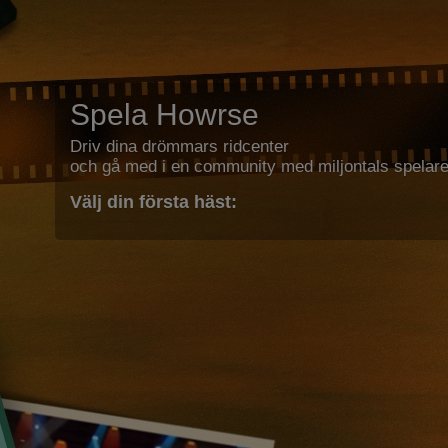
Spela Howrse
Driv dina drömmars ridcenter
och gå med i en community med miljontals spelare
Välj din första häst: