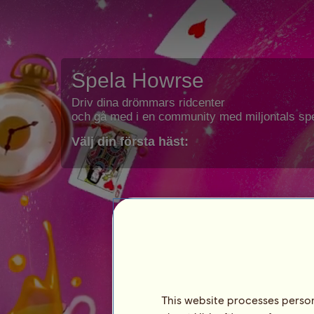
Spela Howrse
Driv dina drömmars ridcenter
och gå med i en community med miljontals spe
Välj din första häst:
This website processes persona