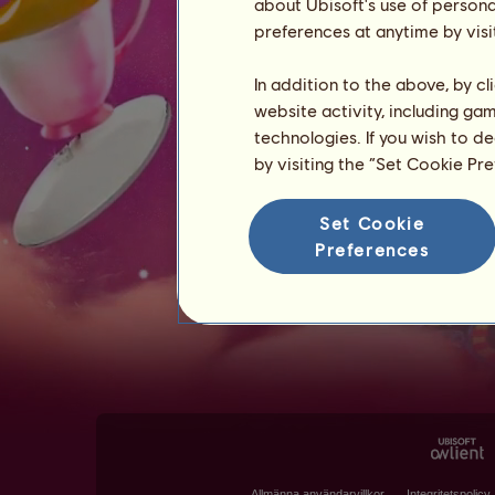
about Ubisoft's use of persona
preferences at anytime by visi
In addition to the above, by c
website activity, including ga
technologies. If you wish to d
by visiting the “Set Cookie Pr
Set Cookie
Preferences
Allmänna användarvillkor
Integritetspolicy