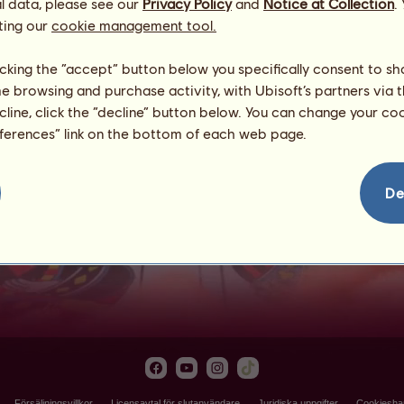
l data, please see our
Privacy Policy
and
Notice at Collection
.
ting our
cookie management tool.
licking the “accept” button below you specifically consent to s
me browsing and purchase activity, with Ubisoft’s partners via t
ecline, click the “decline” button below. You can change your c
eferences” link on the bottom of each web page.
Bananskal
De
Försäljningsvillkor
Licensavtal för slutanvändare
Juridiska uppgifter
Cookiesha