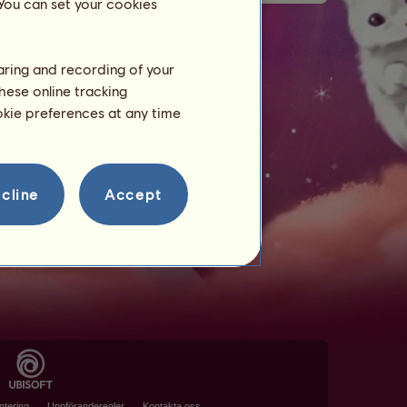
 You can set your cookies
haring and recording of your
hese online tracking
ookie preferences at any time
cline
Accept
ntering
Uppföranderegler
Kontakta oss