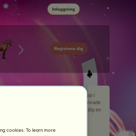
Inloggning
Registrera dig
Bananskal är en nomadhäst som dök upp i
nomadhäst-evenemanget
Bus
. Den stannade
på din avelsgård under kort tid och gav dig en
gåva.
Antal spelare som besökt sidan:
942
ing cookies. To learn more