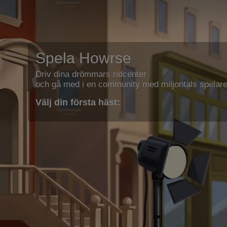
Spela Howrse
Driv dina drömmars ridcenter
och gå med i en community med miljontals spelare
Välj din första häst: