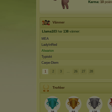
Karma:
10
poän
Vänner
Llama103
har
138
vänner:
MEA
LadyInRed
Alwarion
Typiskt
Carpe-Diem
1
2
3
...
26
27
28
Troféer