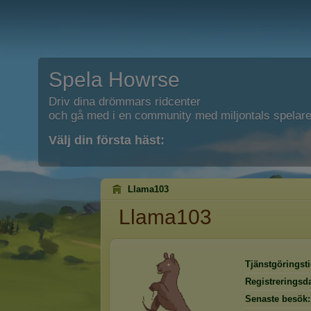
Spela Howrse
Driv dina drömmars ridcenter
och gå med i en community med miljontals spelare
Välj din första häst:
Llama103
Llama103
Tjänstgöringsti
Registreringsd
Senaste besök: