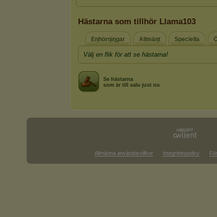
Hästarna som tillhör Llama103
Eηhörηiηgar
Allmäηt
Speciella
Ö
Välj en flik för att se hästarna!
Se hästarna
som är till salu just nu
Allmänna användarvillkor
Integritetspolicy
För