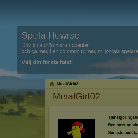
Spela Howrse
Driv dina drömmars ridcenter
och gå med i en community med miljontals spelare
Välj din första häst:
MetalGirl02
MetalGirl02
Tjänstgöringsti
Registreringsd
Senaste besök: