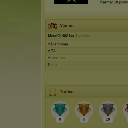
Karma:
10
poän
Vänner
MetalGirl02
har
4
vänner:
Månstrimma
MEA
Muppsson
Tonto
Troféer
0
5
19