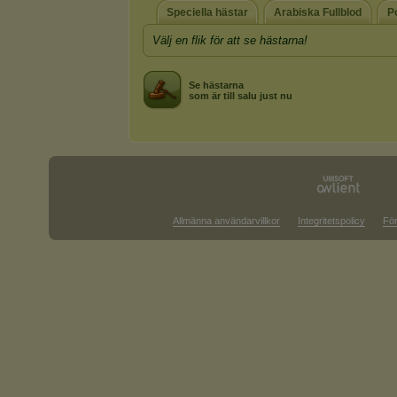
Speciella hästar
Arabiska Fullblod
P
Välj en flik för att se hästarna!
Se hästarna
som är till salu just nu
Allmänna användarvillkor
Integritetspolicy
För