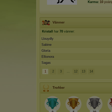
Karma:
10
poän
Vänner
Kristall
har
70
vänner:
Llouydly
Sabine
Gloría
Ellionora
Sagas
1
2
3
...
12
13
14
Troféer