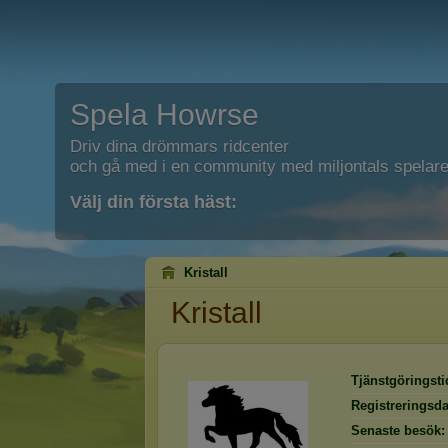
Spela Howrse
Driv dina drömmars ridcenter
och gå med i en community med miljontals spelare
Välj din första häst:
Kristall
Kristall
Tjänstgöringsti
Registreringsd
Senaste besök: