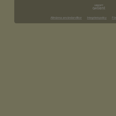
Allmänna användarvillkor
Integritetspolicy
För