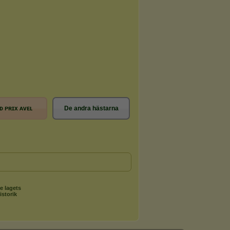
ᴅ ᴘʀɪx ᴀᴠᴇʟ
De andra hästarna
e lagets
istorik