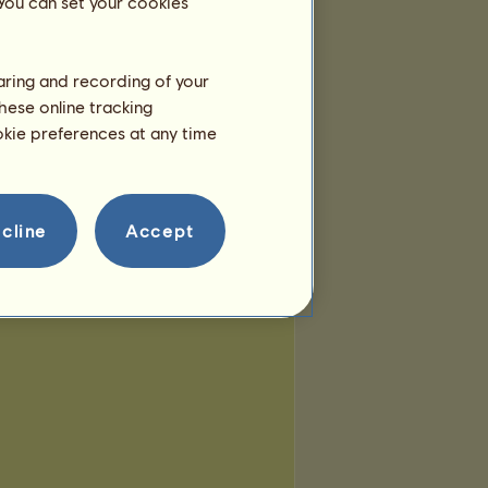
 You can set your cookies
l Beauty
♥ (¹⁴)
★ (¹)
2
3
4
5
6
haring and recording of your
hese online tracking
ookie preferences at any time
cline
Accept