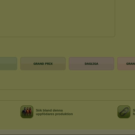
ɢʀᴀɴᴅ ᴘʀɪx
ᴅᴀɢʟɪɢᴀ
ɢʀᴀɴ
Sök bland denna
S
uppfödares produktion
h