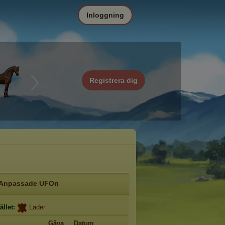
Inloggning
Registrera dig
Anpassade UFOn
ället:
Läder
Gåva
Datum