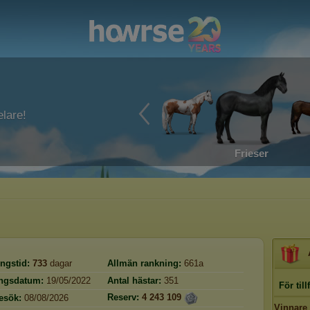
lare!
Frieser
ngstid:
733
dagar
Allmän rankning:
661a
ingsdatum:
19/05/2022
Antal hästar:
351
För tillf
Reserv:
4 243 109
esök:
08/08/2026
Vinnare