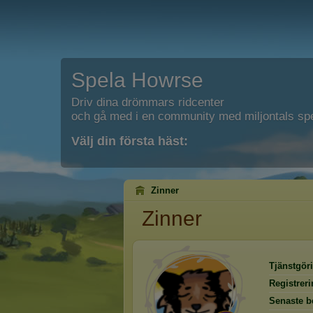
Spela Howrse
Driv dina drömmars ridcenter
och gå med i en community med miljontals spe
Välj din första häst:
Zinner
Zinner
Tjänstgöri
Registrer
Senaste b