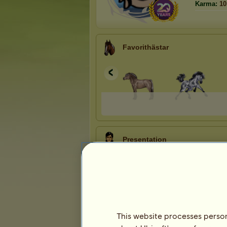
Karma:
10
Favorithästar
Presentation
This website processes persona