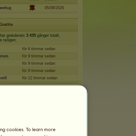
beehug
05/08/2026
Grattis
har gratulerats
3 435
gånger totalt,
e nyligen:
för 6 timmar sedan
orses
för 9 timmar sedan
för 9 timmar sedan
för 9 timmar sedan
ver8
för 12 timmar sedan
Vänner
har
26
vänner:
t
♥ #17, slayy ♥ (¹¹)
7
♥ Väldigt Trevlig ♥ (²¹)
ing cookies. To learn more
a
★ (⁵)