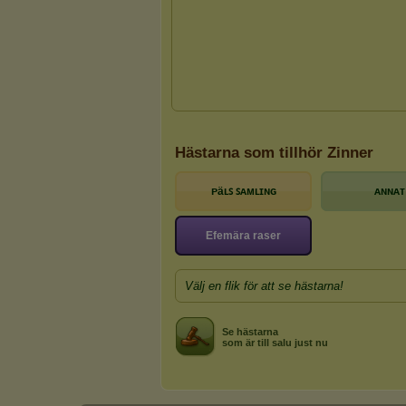
Hästarna som tillhör Zinner
ᴘäʟꜱ ꜱᴀᴍʟɪɴɢ
ᴀɴɴᴀᴛ
Efemära raser
Välj en flik för att se hästarna!
Se hästarna
som är till salu just nu