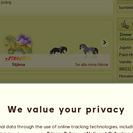
poäng
bumble
Zinner
inklusiv
Jejjehh
Paint-H
٭
ꑄ
꓄
ꍏ
ꋪ
ꀸ
ꀎ
ꑄ
꓄
٭
Vainilla
Stjärna
Se alla mina hästar
990211
Horselo
Zinner
We value your privacy
pp. Häs
mellie9
l data through the use of online tracking technologies, includ
anemoi