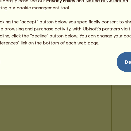
l data, please see our
Privacy Policy
and
Notice at Collection
.
Mystica
ting our
cookie management tool.
MEA
1
licking the “accept” button below you specifically consent to s
me browsing and purchase activity, with Ubisoft’s partners via t
ecline, click the “decline” button below. You can change your c
eferences” link on the bottom of each web page.
De