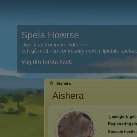
Spela Howrse
Driv dina drömmars ridcenter
och gå med i en community med miljontals spelare
Välj din första häst:
Aishera
Aishera
Tjänstgöringsti
Registreringsd
Senaste besök: