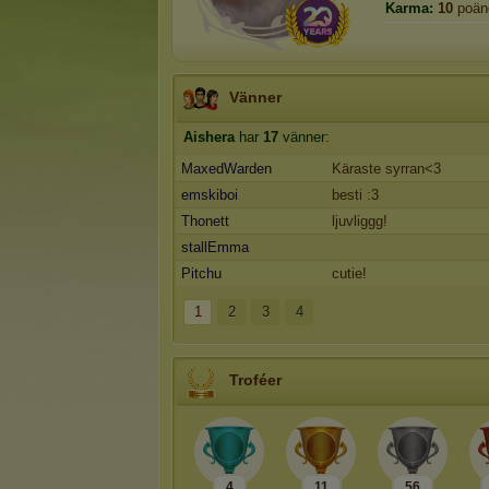
Karma:
10
poän
Vänner
Aishera
har
17
vänner:
MaxedWarden
Käraste syrran<3
emskiboi
besti :3
Thonett
ljuvliggg!
stallEmma
Pitchu
cutie!
1
2
3
4
Troféer
4
11
56