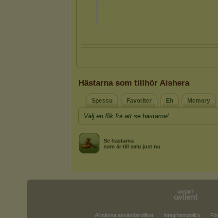
Hästarna som tillhör Aishera
Spessu
Favoriter
Eh
Memory
Välj en flik för att se hästarna!
Se hästarna
som är till salu just nu
Allmänna användarvillkor
Integritetspolicy
För