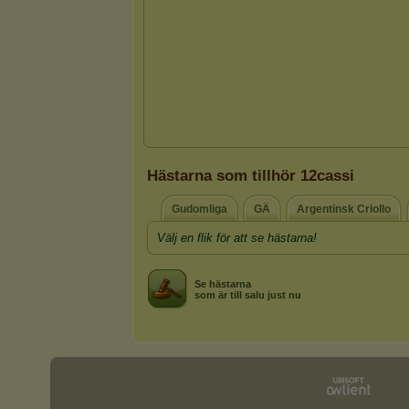
Hästarna som tillhör 12cassi
Gudomliga
GÄ
Argentinsk Criollo
Välj en flik för att se hästarna!
Se hästarna
som är till salu just nu