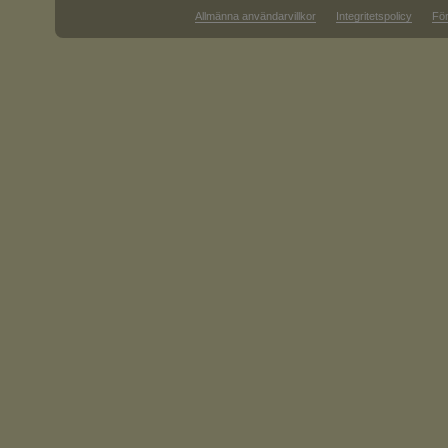
Allmänna användarvillkor
Integritetspolicy
För