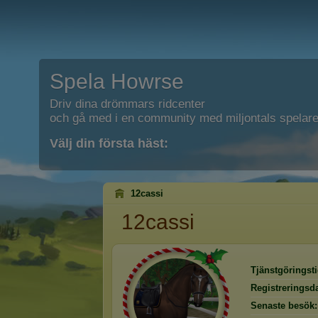
Spela Howrse
Driv dina drömmars ridcenter
och gå med i en community med miljontals spelare
Välj din första häst:
12cassi
12cassi
Tjänstgöringsti
Registreringsd
Senaste besök: