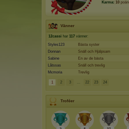
Karma:
10
poän
Vänner
12cassi
har
117
vänner:
Styles123
Bästa syster
Donnan
Snäll och Hjälpsam
Sabine
En av de bästa
Låtssas
Snäll och trevlig
Mєmoria
Trevlig
1
2
3
...
22
23
24
Troféer