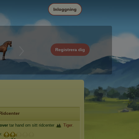
Inloggning
Registrera dig
Ridcenter
over
tar hand om sitt ridcenter
Tiger
.
e: