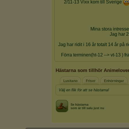
Hästarna som tillhör Animelove
Lusitano
Friser
Enhörningar
Välj en flik för att se hästarna!
Se hästarna
som är till salu just nu