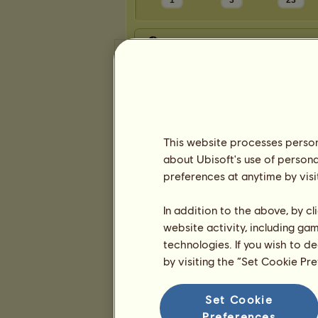
1
3
23
Presentation
This website processes persona
about Ubisoft's use of persona
preferences at anytime by visi
In addition to the above, by c
website activity, including ga
technologies. If you wish to d
by visiting the “Set Cookie Pr
Set Cookie
Preferences