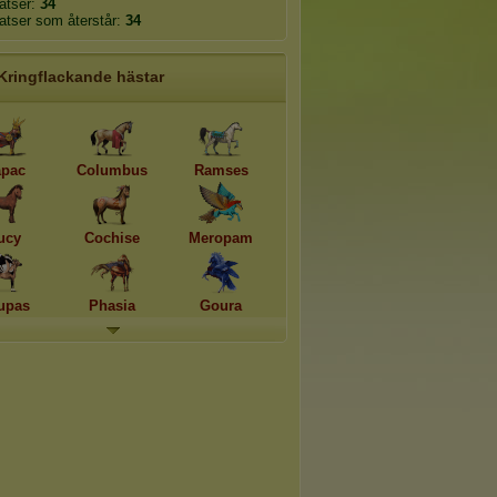
latser:
34
latser som återstår:
34
Kringflackande hästar
pac
Columbus
Ramses
ucy
Cochise
Meropam
upas
Phasia
Goura