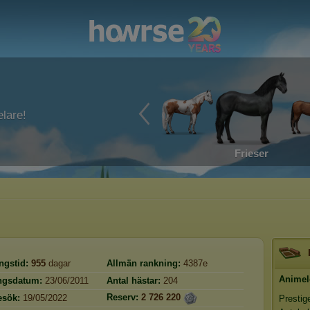
lare!
Frieser
ngstid:
955
dagar
Allmän rankning:
4387e
Animel
ingsdatum:
23/06/2011
Antal hästar:
204
Reserv:
2 726 220
esök:
19/05/2022
Prestig