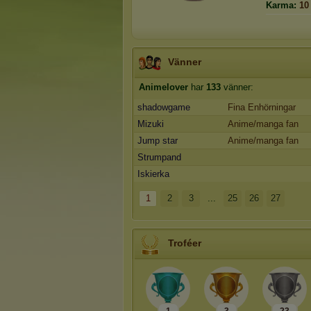
Karma:
10
Vänner
Animelover
har
133
vänner:
shadowgame
Fina Enhörningar
Mizuki
Anime/manga fan
Jump star
Anime/manga fan
Strumpand
Iskierka
1
2
3
...
25
26
27
Troféer