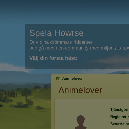
Spela Howrse
Driv dina drömmars ridcenter
och gå med i en community med miljontals spe
Välj din första häst:
Animelover
Animelover
Tjänstgöri
Registrer
Senaste b