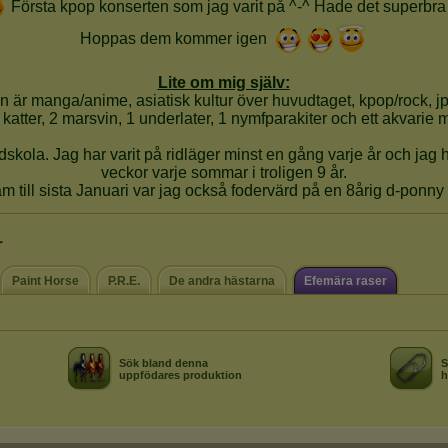
r
Paint Horse
P.R.E.
De andra hästarna
Efemära raser
Sök bland denna
S
uppfödares produktion
h