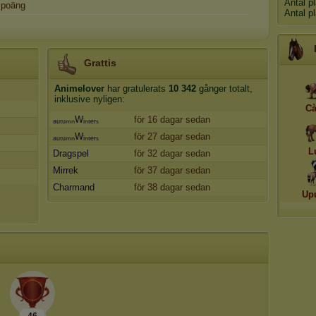
Antal p
poäng
Antal p
Grattis
Animelover
har gratulerats
10 342
gånger totalt,
inklusive nyligen:
Cà
ₐᵤₜᵤₘₙWᵢₙₜₑᵣₛ
för 16 dagar sedan
ₐᵤₜᵤₘₙWᵢₙₜₑᵣₛ
för 27 dagar sedan
L
Dragspel
för 32 dagar sedan
Mirrek
för 37 dagar sedan
Charmand
för 38 dagar sedan
Up