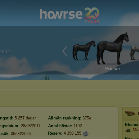
lare!
Frieser
ngstid:
5 257
dagar
Allmän rankning:
375e
Elemen
ingsdatum:
28/08/2011
Antal hästar:
1192
Me
Reserv:
4 350 155
esök:
08/08/2026
Prestig