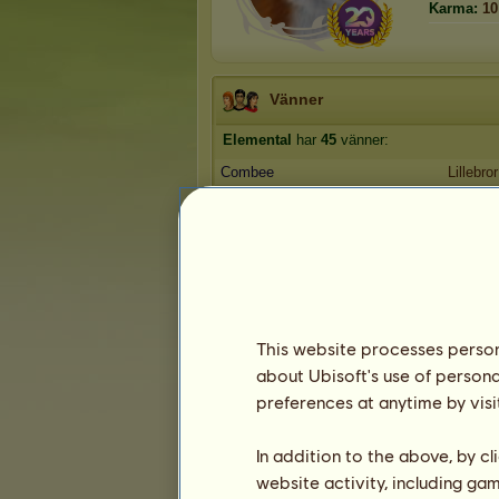
Karma:
10
Vänner
Elemental
har
45
vänner:
Combee
Lillebror
Breeding Stable
Fishli
spectra
boxuz
1
2
3
...
7
8
9
This website processes persona
about Ubisoft's use of persona
Troféer
preferences at anytime by visi
In addition to the above, by c
website activity, including ga