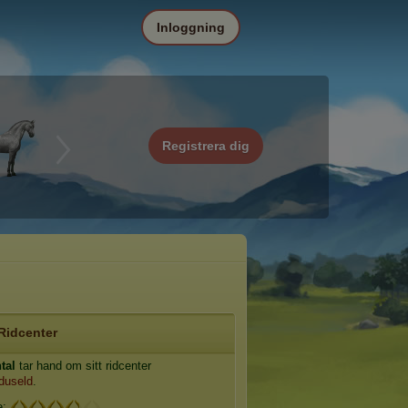
Inloggning
Registrera dig
Ridcenter
tal
tar hand om sitt ridcenter
duseld
.
e: