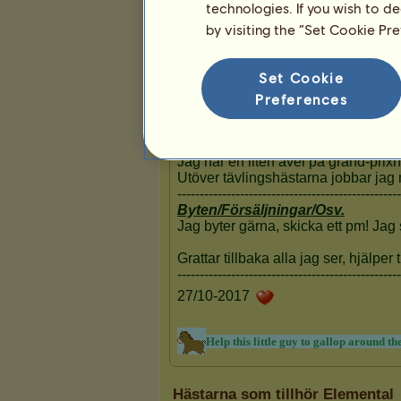
17
43
109
technologies. If you wish to d
by visiting the “Set Cookie Pr
Presentation
Set Cookie
Preferences
Hästarna som tillhör Elemental