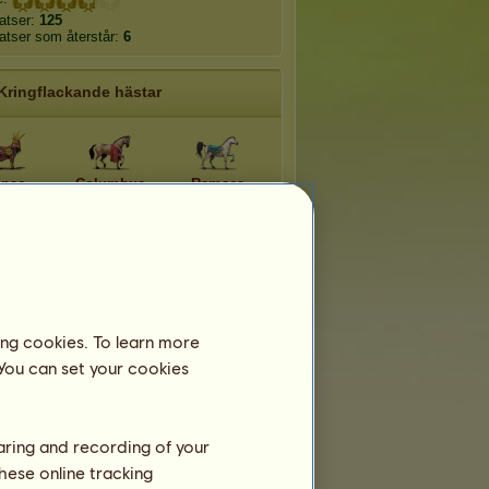
latser:
125
latser som återstår:
6
Kringflackande hästar
pac
Columbus
Ramses
ucy
Afrodite
Apollo
ena
Hades
Poseidon
ing cookies. To learn more
 You can set your cookies
Efemära raser
haring and recording of your
hese online tracking
aloosa 2026
Welshponny 2026