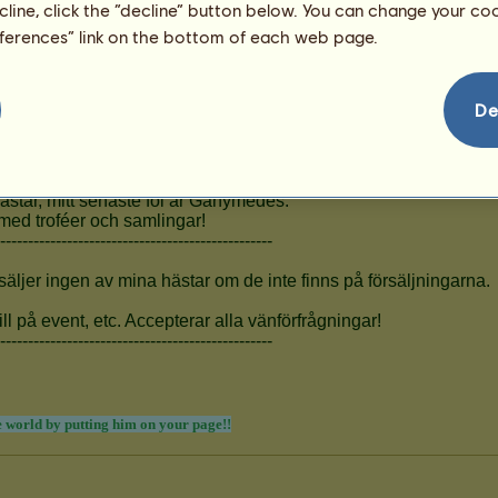
236
ecline, click the “decline” button below. You can change your c
eferences” link on the bottom of each web page.
De