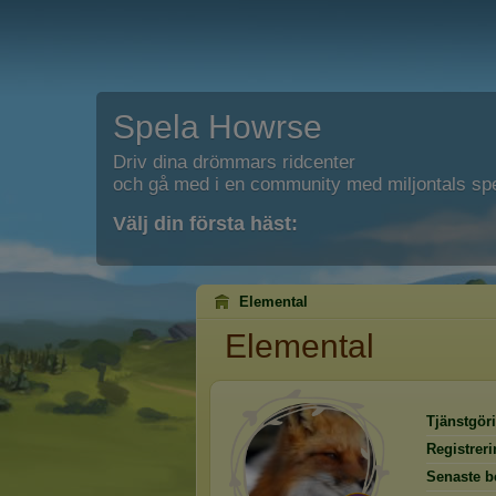
Spela Howrse
Driv dina drömmars ridcenter
och gå med i en community med miljontals spe
Välj din första häst:
Elemental
Elemental
Tjänstgöri
Registrer
Senaste b