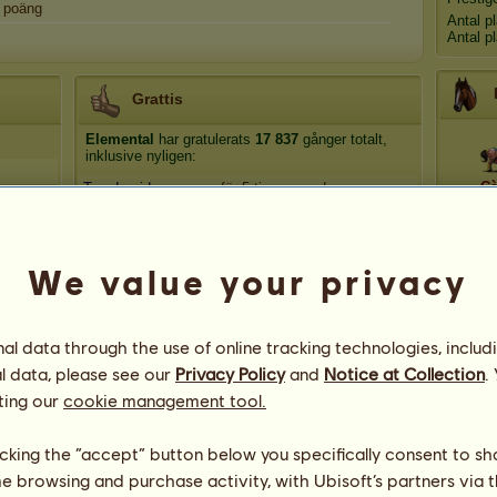
poäng
Antal p
Antal p
Grattis
Elemental
har gratulerats
17 837
gånger totalt,
inklusive nyligen:
Cà
Tora-Ingrid
för 5 timmar sedan
bullan99
för 5 timmar sedan
Paint-Horses
för 5 timmar sedan
L
evelina.94
för 6 timmar sedan
We value your privacy
Horselover8
för 9 timmar sedan
At
l data through the use of online tracking technologies, includ
l data, please see our
Privacy Policy
and
Notice at Collection
.
ting our
cookie management tool.
licking the “accept” button below you specifically consent to s
me browsing and purchase activity, with Ubisoft’s partners via t
App