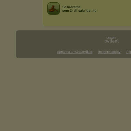
Se hästarna
som är till salu just nu
Allmänna användarvillkor
Integritetspolicy
För