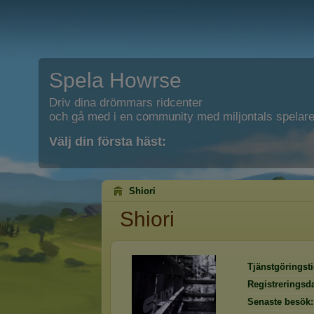
Spela Howrse
Driv dina drömmars ridcenter
och gå med i en community med miljontals spelare
Välj din första häst:
Shiori
Shiori
Tjänstgöringsti
Registreringsd
Senaste besök: