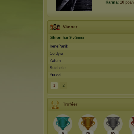
Karma:
10
poän
Vänner
Shiori
har
9
vänner:
IrenePanik
Cordyra
Zaturn
Suichelle
Yuudai
1
2
Troféer
6
26
65