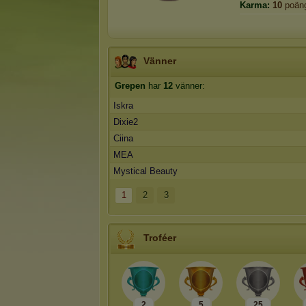
Karma:
10
poän
Vänner
Grepen
har
12
vänner:
Iskra
Dixie2
Ciina
MEA
Mystical Beauty
1
2
3
Troféer
2
5
25