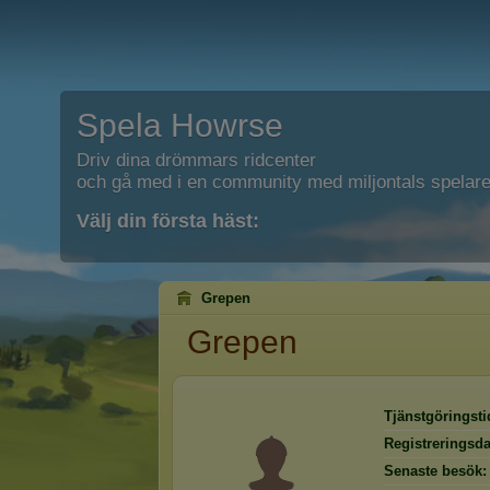
Spela Howrse
Driv dina drömmars ridcenter
och gå med i en community med miljontals spelare
Välj din första häst:
Grepen
Grepen
Tjänstgöringsti
Registreringsd
Senaste besök: