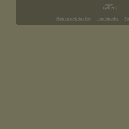
Allmänna användarvillkor
Integritetspolicy
För