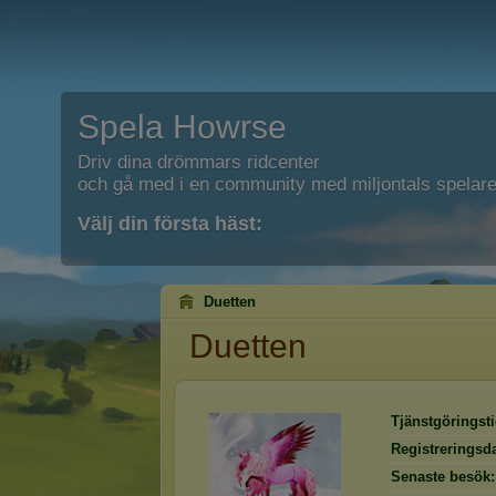
Spela Howrse
Driv dina drömmars ridcenter
och gå med i en community med miljontals spelare
Välj din första häst:
Duetten
Duetten
Tjänstgöringsti
Registreringsd
Senaste besök: