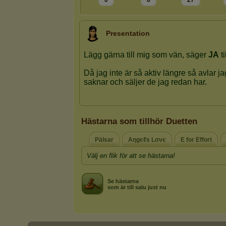
0
6
27
Presentation
Hästarna som tillhör Duetten
Pälsar
Aηgєℓѕ Lσνє
E for Effort
Välj en flik för att se hästarna!
Se hästarna
som är till salu just nu