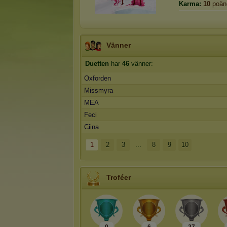
Karma:
10
poän
Vänner
Duetten
har
46
vänner:
Oxforden
Missmyra
MEA
Feci
Ciina
1
2
3
...
8
9
10
Troféer