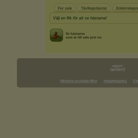
For sale
Tävlingshästar
Enhörningss
Välj en flik för att se hästarna!
Se hästarna
som är till salu just nu
Allmänna användarvillkor
Integritetspolicy
För