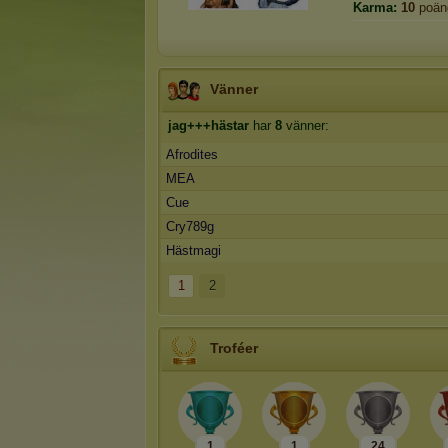
Karma:
10
poän
Vänner
jag+++hästar
har
8
vänner:
Afrodites
MEA
Cue
Cry789g
Hästmagi
1
2
Troféer
1
1
24