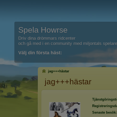
Spela Howrse
Driv dina drömmars ridcenter
och gå med i en community med miljontals spelare
Välj din första häst:
jag+++hästar
jag+++hästar
Tjänstgöringsti
Registreringsd
Senaste besök: