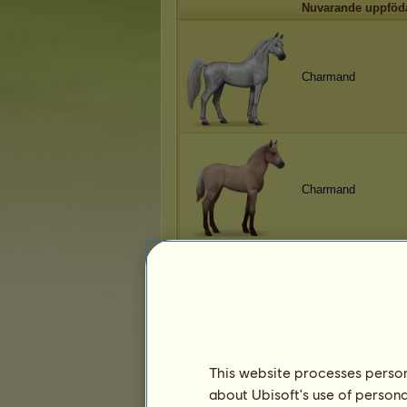
Nuvarande uppföd
Charmand
Charmand
Charmand
This website processes persona
about Ubisoft's use of persona