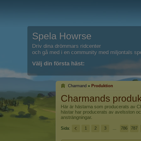
Spela Howrse
Driv dina drömmars ridcenter
och gå med i en community med miljontals spe
Välj din första häst:
Charmand
»
Produktion
Charmands produk
Här är hästarna som producerats av
C
hästar har producerats av avelsston oc
ansträngningar.
Sida:
1
2
3
...
786
787