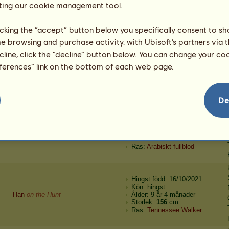
ting our
cookie management tool.
Hi 13961.64 Ciina 5
☆ Ƭσ Ɗαηcє ☆
Ålder: 13 år 6 månader
Storlek:
162
cm
Ras:
Lusitano
licking the “accept” button below you specifically consent to s
me browsing and purchase activity, with Ubisoft’s partners via t
Sto född: 16/10/2021
ecline, click the “decline” button below. You can change your c
Kön: sto
eferences” link on the bottom of each web page.
Sto 13961.96 Da17
☆ Ƭσ Ɗαηcє ☆
Ålder: 15 år
Storlek:
161
cm
Ras:
Lusitano
De
Sto född: 16/10/2021
Kön: sto
Sto
on the Hunt
Ålder: 10 år 6 månader
Storlek:
153
cm
Ras:
Arabiskt fullblod
Hingst född: 16/10/2021
Kön: hingst
Han
on the Hunt
Ålder: 9 år 4 månader
Storlek:
156
cm
Ras:
Tennessee Walker