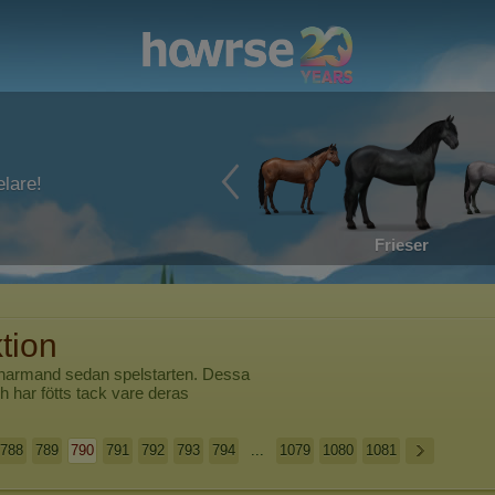
lare!
Frieser
tion
harmand
sedan spelstarten. Dessa
h har fötts tack vare deras
788
789
790
791
792
793
794
...
1079
1080
1081