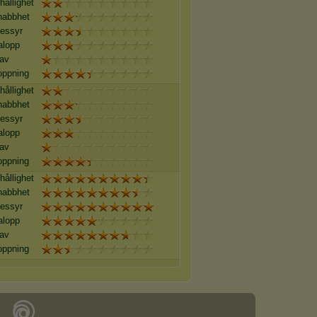
hållighet
nabbhet
essyr
alopp
av
oppning
hållighet
nabbhet
essyr
alopp
av
oppning
hållighet
nabbhet
essyr
alopp
av
oppning