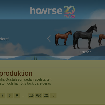
lare!
Frieser
produktion
ofia Gustafsson
sedan spelstarten.
ton och har fötts tack vare deras
7
8
9
...
619
620
621