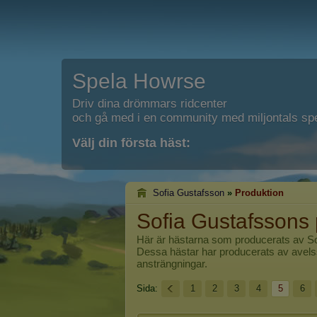
Spela Howrse
Driv dina drömmars ridcenter
och gå med i en community med miljontals spe
Välj din första häst:
Sofia Gustafsson
»
Produktion
Sofia Gustafssons 
Här är hästarna som producerats av
S
Dessa hästar har producerats av avelss
ansträngningar.
Sida:
1
2
3
4
5
6