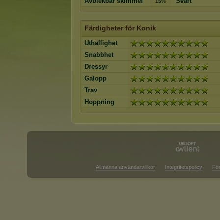
Avblekbar skimmel
Svart
15
%
Färdigheter för Konik
Uthållighet
Snabbhet
Dressyr
Galopp
Trav
Hoppning
Allmänna användarvillkor
Integritetspolicy
För