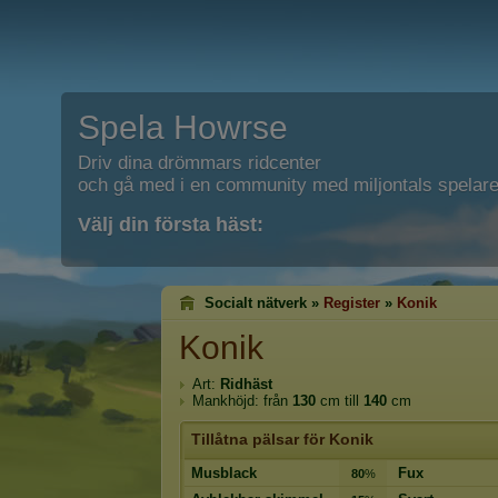
Spela Howrse
Driv dina drömmars ridcenter
och gå med i en community med miljontals spelare
Välj din första häst:
Socialt nätverk »
Register
»
Konik
Konik
Art:
Ridhäst
Mankhöjd: från
130
cm till
140
cm
Tillåtna pälsar för Konik
Musblack
Fux
80
%