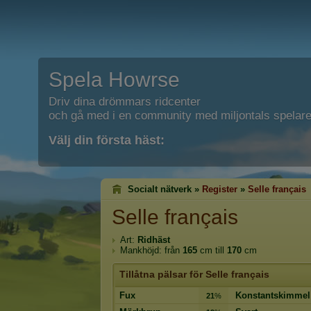
Spela Howrse
Driv dina drömmars ridcenter
och gå med i en community med miljontals spelare
Välj din första häst:
Socialt nätverk »
Register
»
Selle français
Selle français
Art:
Ridhäst
Mankhöjd: från
165
cm till
170
cm
Tillåtna pälsar för Selle français
Fux
Konstantskimmel
21
%