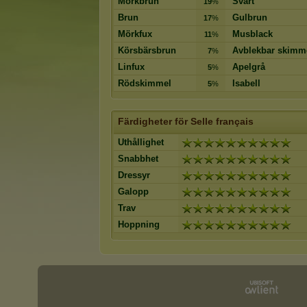
Mörkbrun
Svart
19
%
Brun
Gulbrun
17
%
Mörkfux
Musblack
11
%
Körsbärsbrun
Avblekbar skimm
7
%
Linfux
Apelgrå
5
%
Rödskimmel
Isabell
5
%
Färdigheter för Selle français
Uthållighet
Snabbhet
Dressyr
Galopp
Trav
Hoppning