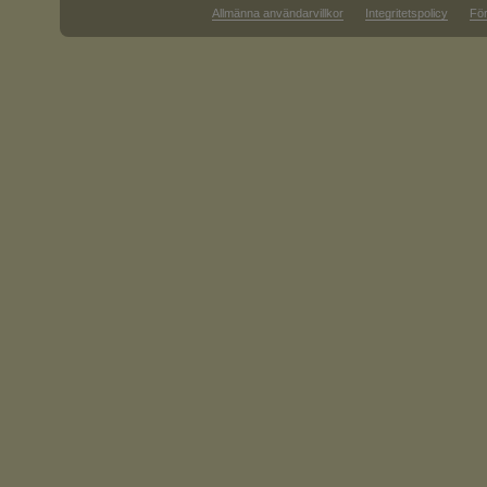
Allmänna användarvillkor
Integritetspolicy
För