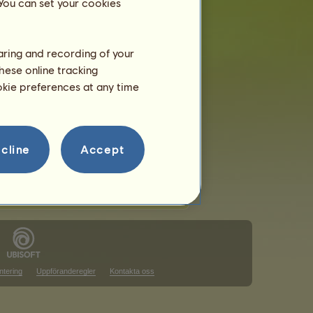
 You can set your cookies
haring and recording of your
hese online tracking
ookie preferences at any time
cline
Accept
ntering
Uppföranderegler
Kontakta oss