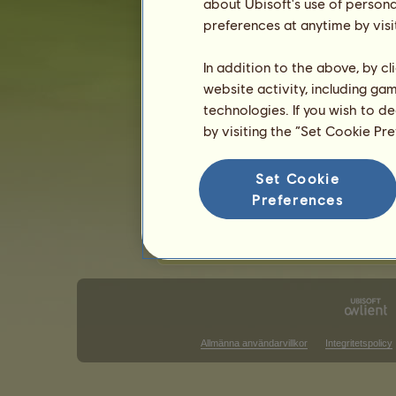
Brun
about Ubisoft's use of persona
Svart
19
%
Mörkfux
preferences at anytime by visi
Linfux
18
%
Mörkbrun
Apelgrå
18
%
In addition to the above, by c
website activity, including ga
Färdigheter för Fransk travare
technologies. If you wish to d
Uthållighet
by visiting the “Set Cookie Pr
Snabbhet
Dressyr
Set Cookie
Galopp
Preferences
Trav
Hoppning
Allmänna användarvillkor
Integritetspolicy