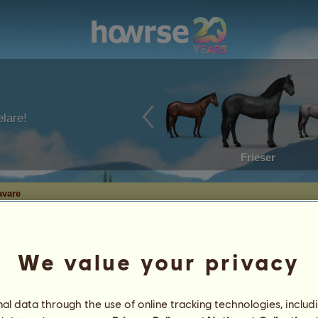
lare!
Frieser
avare
We value your privacy
l data through the use of online tracking technologies, includ
un
10
%