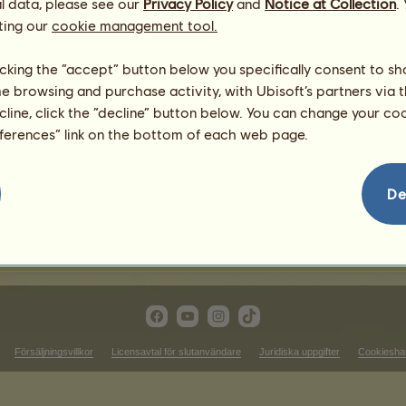
l data, please see our
Privacy Policy
and
Notice at Collection
.
6
%
ting our
cookie management tool.
5
%
2
%
licking the “accept” button below you specifically consent to s
me browsing and purchase activity, with Ubisoft’s partners via t
ecline, click the “decline” button below. You can change your c
585.94
eferences” link on the bottom of each web page.
723.07
654.85
190.12
De
913.2
395.82
Försäljningsvillkor
Licensavtal för slutanvändare
Juridiska uppgifter
Cookiesha