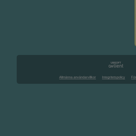
Allmänna användarvillkor
Integritetspolicy
För