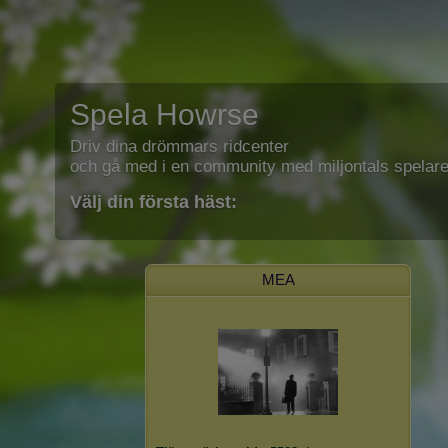
Spela Howrse
Driv dina drömmars ridcenter
och gå med i en community med miljontals spelare
Välj din första häst:
MEA