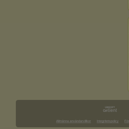
Allmänna användarvillkor
Integritetspolicy
För