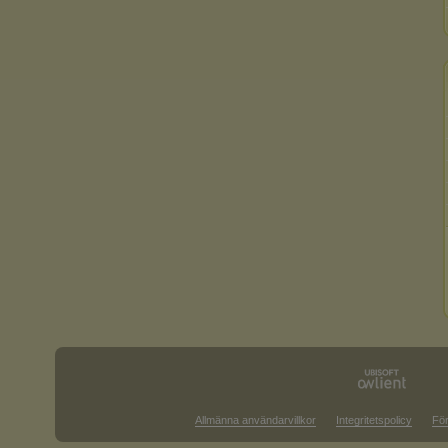
Allmänna användarvillkor
Integritetspolicy
För