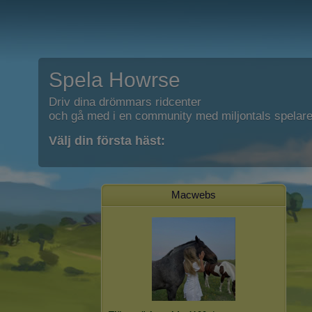
Spela Howrse
Driv dina drömmars ridcenter
och gå med i en community med miljontals spelare
Välj din första häst:
Macwebs