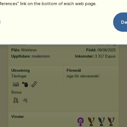
Trav
688.22
eferences” link on the bottom of each web page.
Hoppning
7468.54
De
Kännetecken
Genetik
Bonus
Ras:
Holsteiner
Ålder:
35 år 6 månader
Art:
Ridhäst
Höjd:
170
cm
Kön:
sto
Vikt:
486
kg
Päls:
Mörkbrun
Född:
09/06/2025
Uppfödare:
modernism
Inkomster:
3 317 Equus
Utrustning
Föremål
Tävlingar
inga för närvarande!
Bonus
Vinster