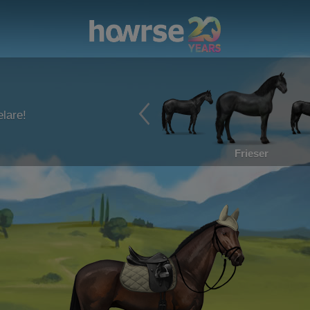
lare!
Frieser