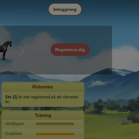
Inloggning
Registrera dig
Ridcenter
Sto (1)
är inte registrerad på ett ridcenter
än.
Träning
Uthållighet
Snabbhet