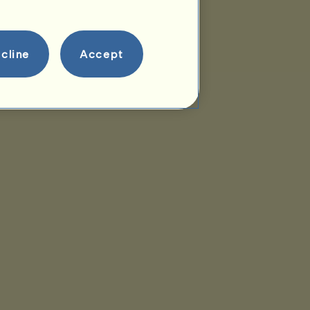
cline
Accept