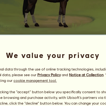
Sto (1)
꒪ℋ๕ℓ๑꒪
We value your privacy
Energi
80
%
10:00
Hälsa
38
%
l data through the use of online tracking technologies, includ
Moral
83
%
l data, please see our
Privacy Policy
and
Notice at Collection
.
ting our
cookie management tool.
Färdigheter
Totalt:
22898.37
Uthållighet
2168.40
Snabbhet
5007.98
licking the “accept” button below you specifically consent to s
Dressyr
6526.36
me browsing and purchase activity, with Ubisoft’s partners via t
Galopp
1038.87
ecline, click the “decline” button below. You can change your c