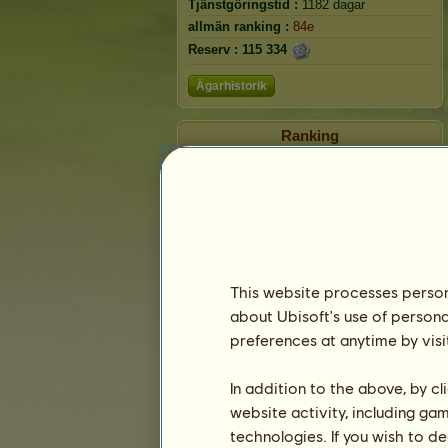
Tjänstgöringstid :
1182 dagar
allmän ranking :
84e
Reserv :
115 334
Ägarhistorik
Ranking
Den allmänna rankingen
Rankning för rasen
Vinstranking
This website processes persona
about Ubisoft's use of persona
preferences at anytime by visi
In addition to the above, by c
website activity, including ga
technologies. If you wish to d