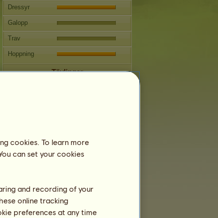
Dressyr
Galopp
Trav
Hoppning
Tävlingar
Detta sto har inriktningen Engelsk
ridning.
Fortplantning
Information
ing cookies. To learn more
Sto (1) är en laghäst och kan därför inte
avlas.
 You can set your cookies
Nästa betäckning: 36 år 4 månader
Betäckningar:
18
haring and recording of your
Stamtavla
hese online tracking
Avkomma
ookie preferences at any time