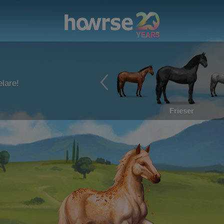
lare!
Frieser