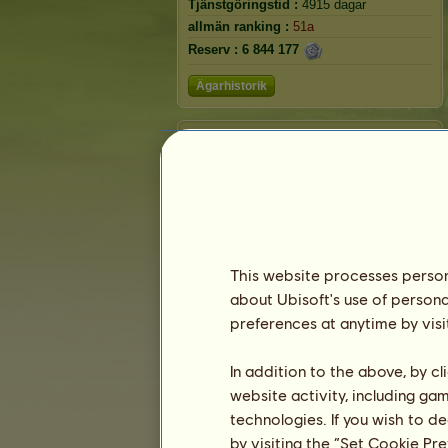
Tjänstgöringstid :
4915 dagar
allmän ranking :
51a
Reserv :
6 844 177
Ägarhistorik
Fjäril
This website processes persona
about Ubisoft's use of persona
preferences at anytime by visi
In addition to the above, by c
Rosetter
website activity, including ga
technologies. If you wish to d
by visiting the “Set Cookie Pr