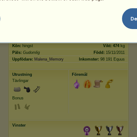
Hoppning
460.00
De
Kännetecken
Genetik
Bonus
Ras:
Gudomlig
Ålder:
29 år
Art:
Ridhäst
Höjd:
158
cm
Kön:
hingst
Vikt:
474
kg
Päls:
Gudomlig
Född:
15/11/2011
Uppfödare:
Malena_Memory
Inkomster:
98 191 Equus
Utrustning
Föremål
Tävlingar
Bonus
Vinster