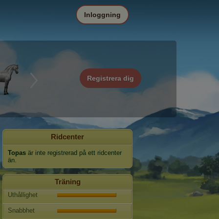
Inloggning
Registrera dig
Ridcenter
Topas
är inte registrerad på ett ridcenter
än.
Träning
Uthållighet
Snabbhet