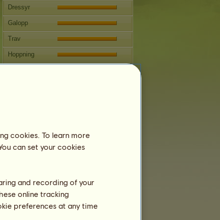
Dressyr
Galopp
Trav
Hoppning
Tävlingar
Denna häst har inriktningen
Engelsk ridning.
Fortplantning
Information
ing cookies. To learn more
Topas
kan inte användas för avel.
 You can set your cookies
Stamtavla
haring and recording of your
hese online tracking
ookie preferences at any time