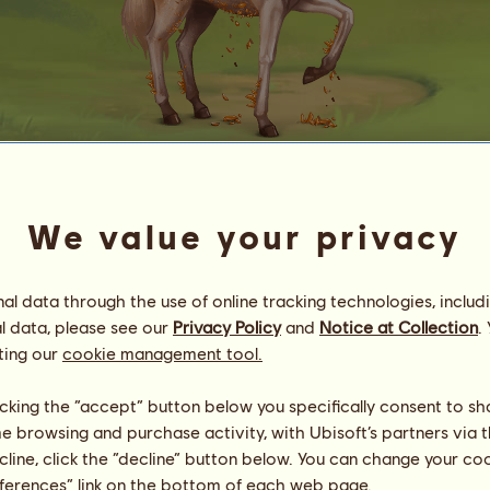
Topas
We value your privacy
Memory of Malena
Energi
100
%
08:00
Hälsa
100
%
l data through the use of online tracking technologies, includ
Moral
100
%
l data, please see our
Privacy Policy
and
Notice at Collection
.
ting our
cookie management tool.
Färdigheter
Totalt:
2690.00
Uthållighet
480.00
licking the “accept” button below you specifically consent to s
Snabbhet
450.00
me browsing and purchase activity, with Ubisoft’s partners via t
Dressyr
440.00
ecline, click the “decline” button below. You can change your c
Galopp
450.00
eferences” link on the bottom of each web page.
Trav
410.00