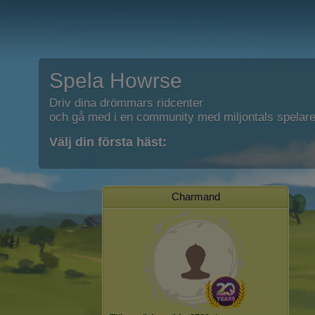
Spela Howrse
Driv dina drömmars ridcenter
och gå med i en community med miljontals spelare
Välj din första häst:
Charmand