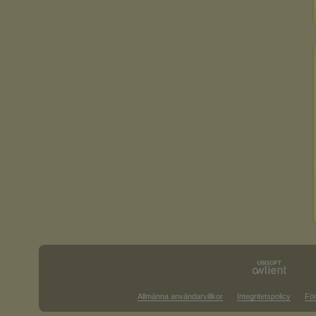
Allmänna användarvillkor
Integritetspolicy
För