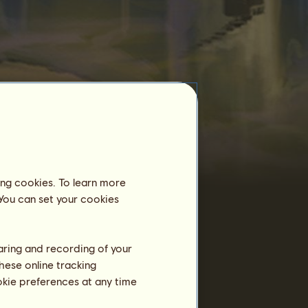
Ridcenter
Durio
är inte registrerad på ett ridcenter
än.
ing cookies. To learn more
Träning
 You can set your cookies
Uthållighet
Snabbhet
haring and recording of your
Dressyr
hese online tracking
Galopp
ookie preferences at any time
Trav