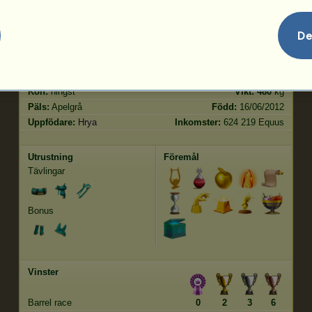
Hoppning
39.42
De
Kännetecken
Genetik
Bonus
Ras:
Lusitano
Ålder:
532 år 10 månader
Art:
Ridpegasus
Höjd:
160
cm
Kön:
hingst
Vikt:
480
kg
Päls:
Apelgrå
Född:
16/06/2012
Uppfödare:
Hrya
Inkomster:
624 219 Equus
Utrustning
Föremål
Tävlingar
Bonus
Vinster
Barrel race
0
2
3
6