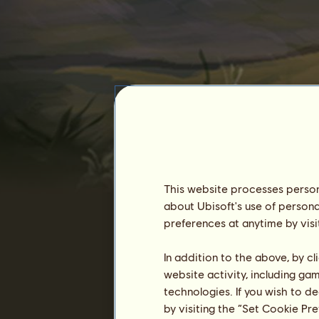
Hrya
This website processes persona
about Ubisoft's use of persona
preferences at anytime by visi
Tjänstgöringstid :
5225 dagar
In addition to the above, by c
allmän ranking :
601a
website activity, including ga
Reserv :
767 631
technologies. If you wish to d
by visiting the “Set Cookie Pr
Ägarhistorik