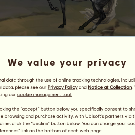
D
u
r
i
o
We value your privacy
Energi
5
%
23:00
Hälsa
100
%
l data through the use of online tracking technologies, includ
Moral
100
%
l data, please see our
Privacy Policy
and
Notice at Collection
.
ting our
cookie management tool.
Färdigheter
Totalt:
817.42
Uthållighet
67.63
licking the “accept” button below you specifically consent to s
Snabbhet
116.05
me browsing and purchase activity, with Ubisoft’s partners via t
Dressyr
248.89
Galopp
136.80
ecline, click the “decline” button below. You can change your c
Trav
208.63
eferences” link on the bottom of each web page.