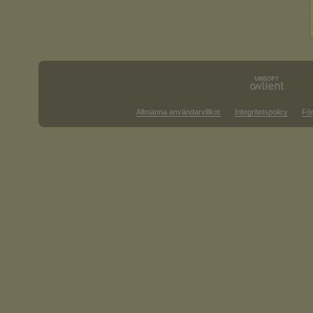
Allmänna användarvillkor
Integritetspolicy
För