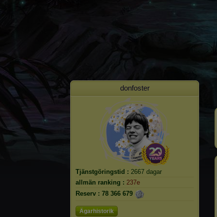
donfoster
Tjänstgöringstid :
2667 dagar
allmän ranking :
237e
Reserv :
78 366 679
Ägarhistorik