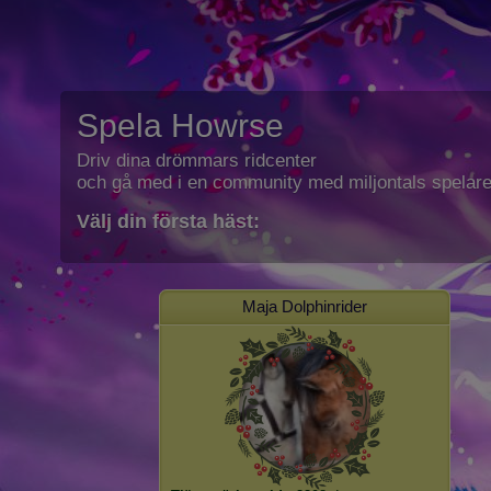
Spela Howrse
Driv dina drömmars ridcenter
och gå med i en community med miljontals spelare
Välj din första häst:
Maja Dolphinrider