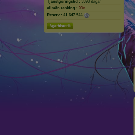
Tjänstgöringstid :
3398 dagar
allmän ranking :
90e
Reserv :
41 647 544
Ägarhistorik