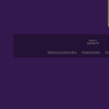
Allmänna användarvillkor
Integritetspolicy
För