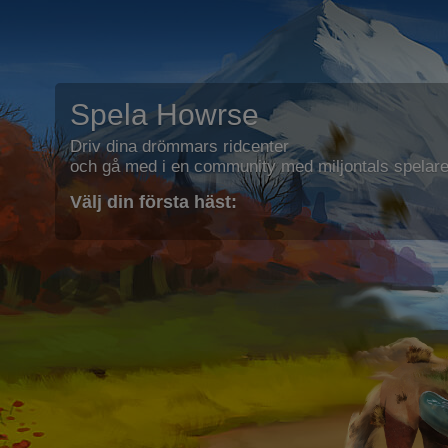
Spela Howrse
Driv dina drömmars ridcenter
och gå med i en community med miljontals spelare
Välj din första häst: