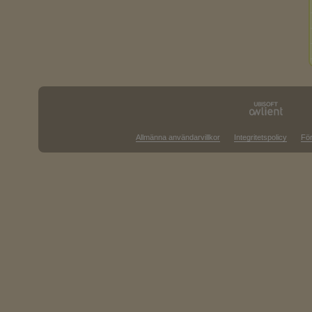
Allmänna användarvillkor
Integritetspolicy
För