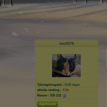
rose5578
Tjänstgöringstid :
4140 dagar
allmän ranking :
374e
Reserv :
935 232
Ägarhistorik