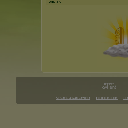
Kön: sto
Allmänna användarvillkor
Integritetspolicy
För