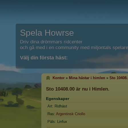
Spela Howrse
Driv dina drömmars ridcenter
och gå med i en community med miljontals spelare
Välj din första häst:
Kontor
»
Mina hästar i himlen
»
Sto 10408.
Sto 10408.00
är nu i Himlen.
Egenskaper
Art: Ridhäst
Ras:
Argentinsk Criollo
Päls: Linfux