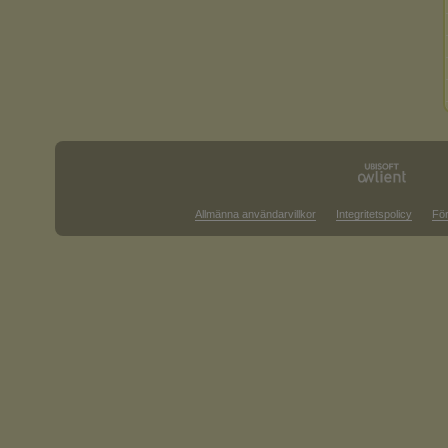
Allmänna användarvillkor
Integritetspolicy
För