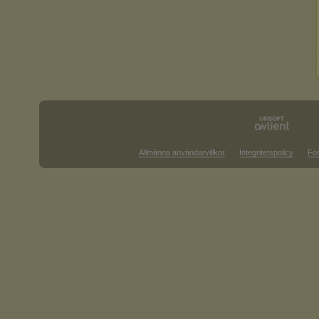
Allmänna användarvillkor
Integritetspolicy
För