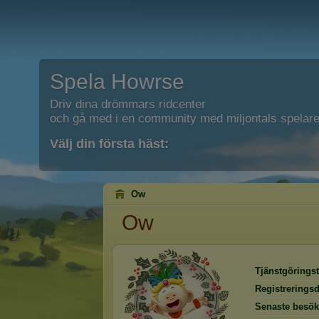
Spela Howrse
Driv dina drömmars ridcenter
och gå med i en community med miljontals spelare
Välj din första häst:
Ow
Ow
Tjänstgöringst
Registrerings
Senaste besök