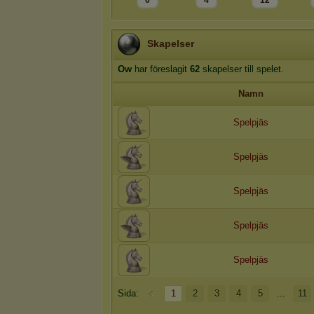
0
4
12
Skapelser
Ow
har föreslagit
62
skapelser till spelet.
Namn
Spelpjäs
Spelpjäs
Spelpjäs
Spelpjäs
Spelpjäs
Sida:
1
2
3
4
5
...
11