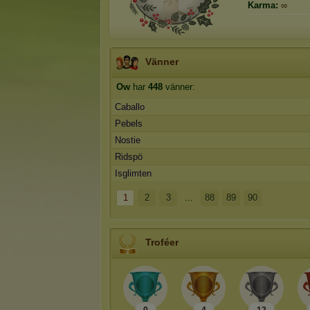
Karma:
∞
Vänner
Ow
har
448
vänner:
Caballo
Pebels
Nostie
Ridspö
Isglimten
1
2
3
...
88
89
90
Troféer