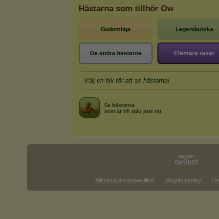
Hästarna som tillhör Ow
Gudomliga
Legendariska
De andra hästarna
Efemära raser
Välj en flik för att se hästarna!
Se hästarna
som är till salu just nu
Allmänna användarvillkor
Integritetspolicy
För