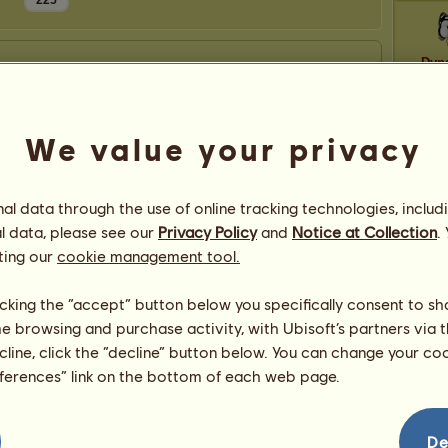
225
Dyn
Bl
We value your privacy
J
l data through the use of online tracking technologies, includ
l data, please see our
Privacy Policy
and
Notice at Collection
.
ting our
cookie management tool.
Illyrian
licking the “accept” button below you specifically consent to s
me browsing and purchase activity, with Ubisoft’s partners via t
ecline, click the “decline” button below. You can change your c
eferences” link on the bottom of each web page.
De