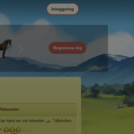
Inloggning
Registrera dig
Ridcenter
tar hand om sitt ridcenter
Tällekullen
.
e: