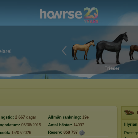
lare!
Frieser
ingstid:
2 667
dagar
Allmän rankning:
19e
Illyrian
ingsdatum:
05/08/2015
Antal hästar:
14997
Reserv:
858 797
esök:
15/07/2026
Prestig