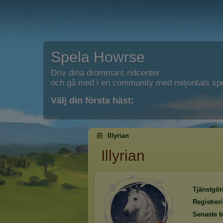
Spela Howrse
Driv dina drömmars ridcenter
och gå med i en community med miljontals spe
Välj din första häst:
Illyrian
Illyrian
Tjänstgör
Registrer
Senaste b