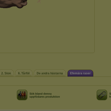
2. Ston
6. Tårföl
De andra hästarna
Efemära raser
Sök bland denna
S
uppfödares produktion
h