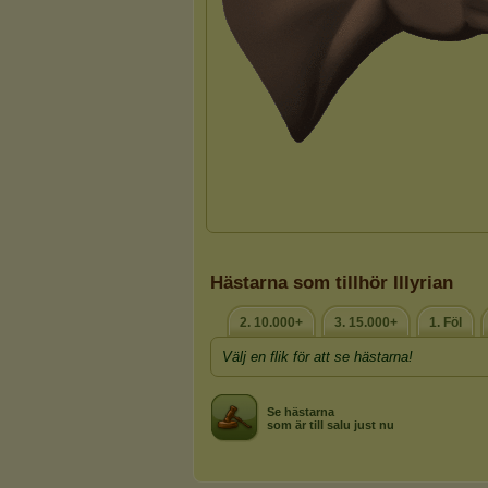
Hästarna som tillhör Illyrian
2. 10.000+
3. 15.000+
1. Föl
Välj en flik för att se hästarna!
Se hästarna
som är till salu just nu