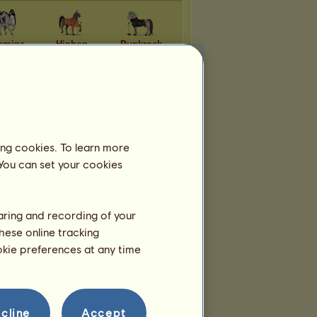
amine
Hiphop
Punkrock
ues
Country
Funk
azz
Wendigo
Haunted Doll
ing cookies. To learn more
 You can set your cookies
Lag-id:
tillhör
4
lag:
haring and recording of your
Sassy Shetti
hese online tracking
Medlemmar:
10
Lagets ras:
ookie preferences at any time
Shetlandsponny
Ꭺꮪꮋꭼꮪ ꮻғ Ꭺꮮ'ꭺꭱ
Medlemmar:
6
Lagets ras:
Fransk travare
cline
Accept