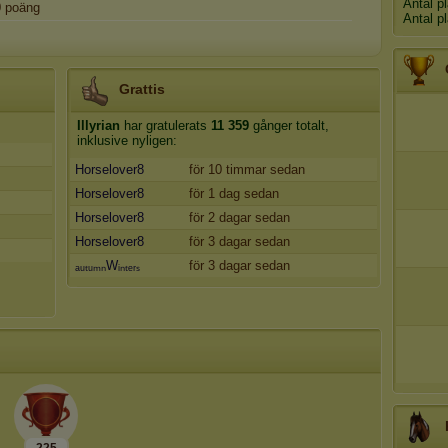
Antal p
0
poäng
Antal p
Grattis
Illyrian
har gratulerats
11 359
gånger totalt,
inklusive nyligen:
Horselover8
för 10 timmar sedan
Horselover8
för 1 dag sedan
Horselover8
för 2 dagar sedan
Horselover8
för 3 dagar sedan
ₐᵤₜᵤₘₙWᵢₙₜₑᵣₛ
för 3 dagar sedan