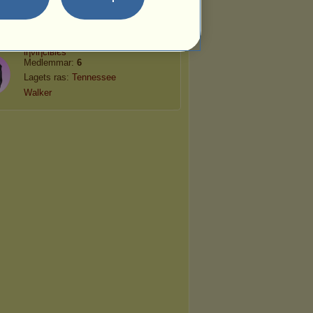
Ɲovilheiro
Medlemmar:
9
Lagets ras:
Lusitano
ιηνιηcιвƖєѕ
Medlemmar:
6
Lagets ras:
Tennessee
Walker