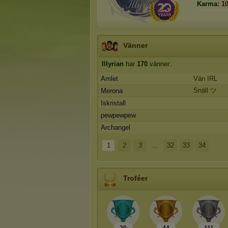
Karma:
1
Vänner
Illyrian
har
170
vänner:
Amlet
Vän IRL
Snäll ツ
Merona
Iskristall
pewpewpew
Archangel
1
2
3
...
32
33
34
Troféer