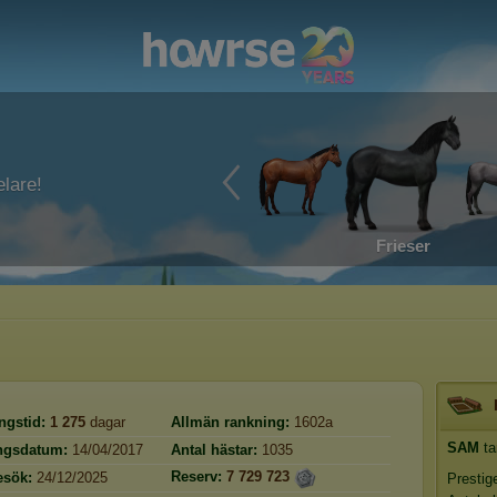
lare!
Frieser
ngstid:
1 275
dagar
Allmän rankning:
1602a
SAM
ta
ingsdatum:
14/04/2017
Antal hästar:
1035
Reserv:
7 729 723
esök:
24/12/2025
Prestig