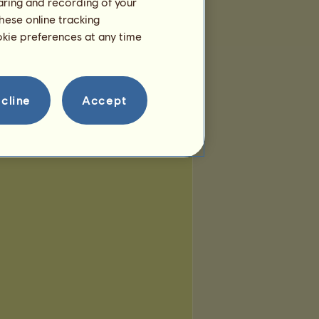
haring and recording of your
hese online tracking
ookie preferences at any time
cline
Accept