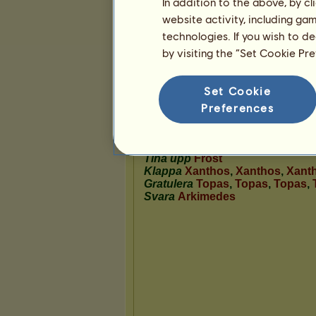
In addition to the above, by c
website activity, including ga
technologies. If you wish to d
Presentation
by visiting the “Set Cookie Pr
Set Cookie
Preferences