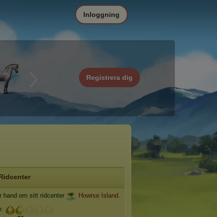
Inloggning
Registrera dig
Ridcenter
r hand om sitt ridcenter
Howrse Island
.
e: