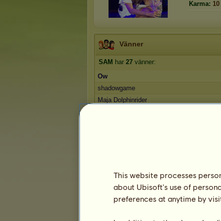
Karma:
10
Vänner
SAM
har
27
vänner:
Ow
shadowgame
Maja Dolphinrider
kittan
Tinkra
1
2
3
4
5
6
Troféer
This website processes persona
about Ubisoft's use of persona
preferences at anytime by visi
0
2
22