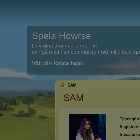
Spela Howrse
Driv dina drömmars ridcenter
och gå med i en community med miljontals spe
Välj din första häst:
SAM
SAM
Tjänstgöri
Registrer
Senaste b