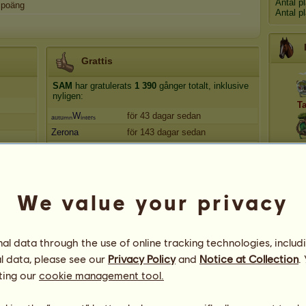
Antal p
poäng
Antal p
Grattis
SAM
har gratulerats
1 390
gånger totalt, inklusive
nyligen:
T
ₐᵤₜᵤₘₙWᵢₙₜₑᵣₛ
för 43 dagar sedan
Zerona
för 143 dagar sedan
Mangro
North
för 186 dagar sedan
bucktick
för 224 dagar sedan
Feffe
för 224 dagar sedan
T
We value your privacy
l data through the use of online tracking technologies, includ
l data, please see our
Privacy Policy
and
Notice at Collection
.
ting our
cookie management tool.
83