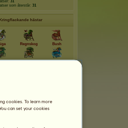
latser:
31
latser som återstår:
31
Kringflackande hästar
aiga
Regnskog
Bush
veträsk
Skog
Rev
räsk
Isflak
Stäpp
ing cookies. To learn more
 You can set your cookies