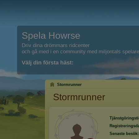
Spela Howrse
Driv dina drömmars ridcenter
och gå med i en community med miljontals spelare
Välj din första häst:
Stormrunner
Stormrunner
Tjänstgöringsti
Registreringsd
Senaste besök: