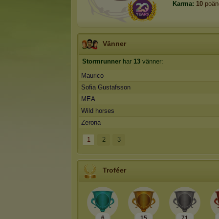
Karma:
10
poän
Vänner
Stormrunner
har
13
vänner:
Maurico
Sofia Gustafsson
MEA
Wild horses
Zerona
1
2
3
Troféer
6
15
71