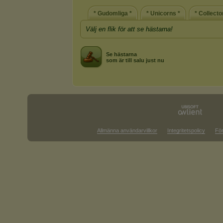
* Gudomliga *
* Unicorns *
* Collecto
Välj en flik för att se hästarna!
Se hästarna
som är till salu just nu
Allmänna användarvillkor
Integritetspolicy
För