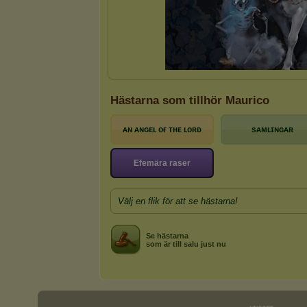
Hästarna som tillhör Maurico
ᴀɴ ᴀɴɢᴇʟ ᴏғ ᴛʜᴇ ʟᴏʀᴅ
sᴀᴍʟɪɴɢᴀʀ
Efemära raser
Välj en flik för att se hästarna!
Se hästarna
som är till salu just nu