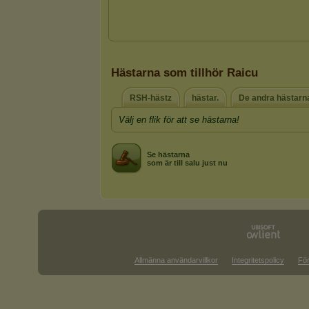
Hästarna som tillhör Raicu
RSH-hästz
hästar.
De andra hästarn
Välj en flik för att se hästarna!
Se hästarna
som är till salu just nu
Allmänna användarvillkor
Integritetspolicy
För