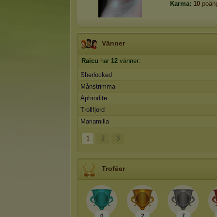
Karma:
10
poän
Vänner
Raicu
har
12
vänner:
Sherlocked
Månstrimma
Aphrodite
Trollfjord
Mariamilla
1
2
3
Troféer
0
2
7