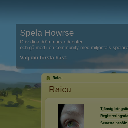
Spela Howrse
Driv dina drömmars ridcenter
och gå med i en community med miljontals spelare
Välj din första häst:
Raicu
Raicu
Tjänstgöringsti
Registreringsd
Senaste besök: