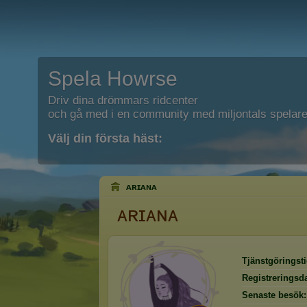
Spela Howrse
Driv dina drömmars ridcenter
och gå med i en community med miljontals spelare
Välj din första häst:
ᴀʀɪᴀɴᴀ
ᴀʀɪᴀɴᴀ
Tjänstgöringsti
Registreringsd
Senaste besök: