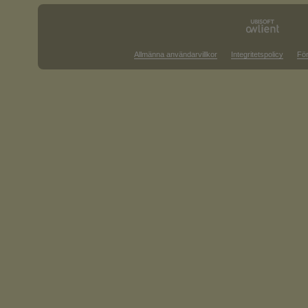
Allmänna användarvillkor
Integritetspolicy
För