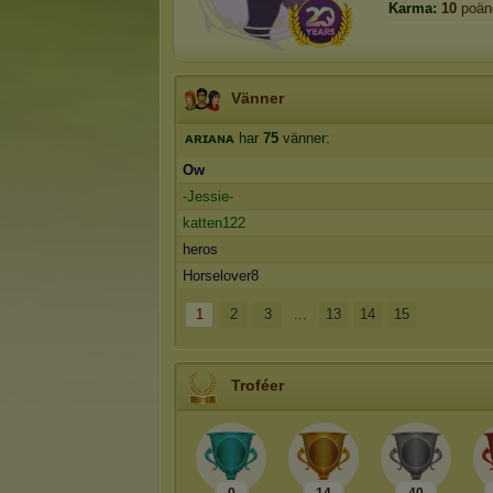
Karma:
10
poän
Vänner
ᴀʀɪᴀɴᴀ
har
75
vänner:
Ow
-Jessie-
katten122
heros
Horselover8
1
2
3
...
13
14
15
Troféer