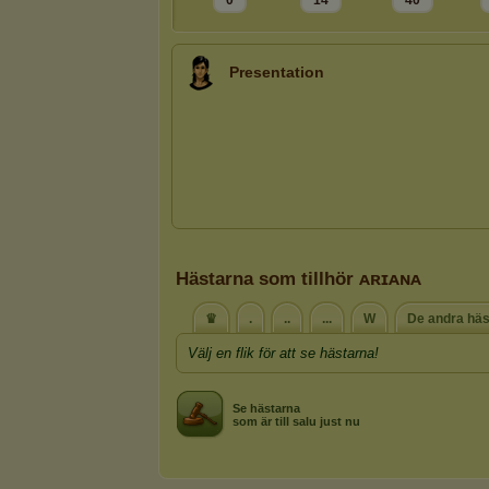
0
14
40
Presentation
Hästarna som tillhör ᴀʀɪᴀɴᴀ
♛
.
..
...
W
De andra häs
Välj en flik för att se hästarna!
Se hästarna
som är till salu just nu