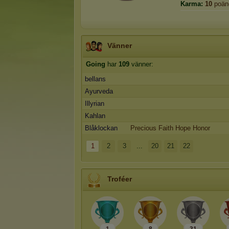
Karma:
10
poän
Vänner
Going
har
109
vänner:
bellans
Ayurveda
Illyrian
Kahlan
Blåklockan
Precious Faith Hope Honor
1
2
3
...
20
21
22
Troféer