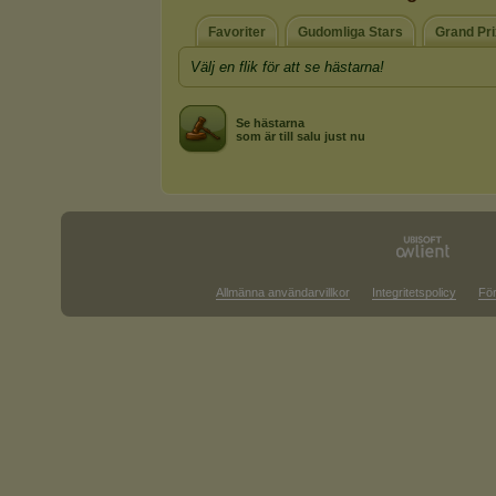
Favoriter
Gudomliga Stars
Grand Pr
Välj en flik för att se hästarna!
Se hästarna
som är till salu just nu
Allmänna användarvillkor
Integritetspolicy
För