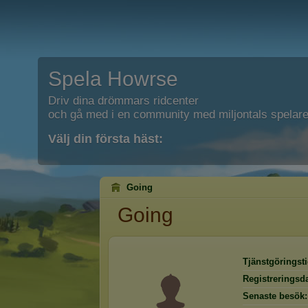
Spela Howrse
Driv dina drömmars ridcenter
och gå med i en community med miljontals spelare
Välj din första häst:
Going
Going
Tjänstgöringsti
Registreringsd
Senaste besök: