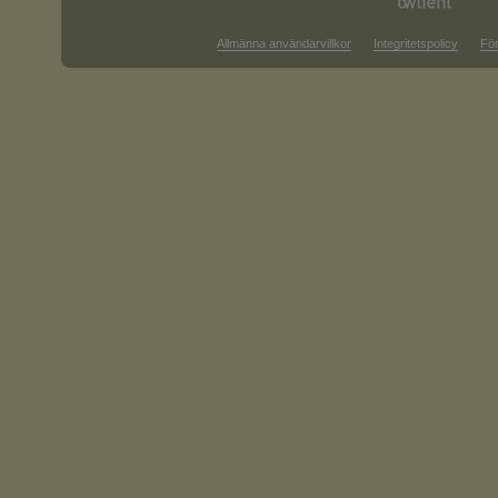
Allmänna användarvillkor
Integritetspolicy
För