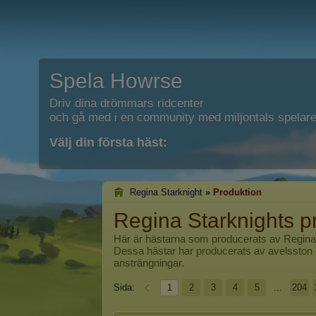
Spela Howrse
Driv dina drömmars ridcenter
och gå med i en community med miljontals spelare
Välj din första häst:
Regina Starknight
»
Produktion
Regina Starknights p
Här är hästarna som producerats av
Regina
Dessa hästar har producerats av avelsston o
ansträngningar.
Sida:
1
2
3
4
5
...
204